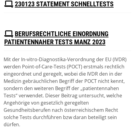
P
230123 STATEMENT SCHNELLTESTS
D
F
Download
(
pdf,
197 KB
)
P
BERUFSRECHTLICHE EINORDNUNG
D
PATIENTENNAHER TESTS MANZ 2023
F
Mit der In-vitro-Diagnostika-Verordnung der EU (IVDR)
Download
werden Point-of-Care-Tests (POCT) erstmals rechtlich
(
pdf,
183 KB
)
eingeordnet und geregelt, wobei die IVDR den in der
Medizin gebräuchlichen Begriff der POCT nicht kennt,
sondern den weiteren Begriff der „patientennahen
Tests“ verwendet. Dieser Beitrag untersucht, welche
Angehörige von gesetzlich geregelten
Gesundheitsberufen nach österreichischem Recht
solche Tests durchführen bzw daran beteiligt sein
dürfen.