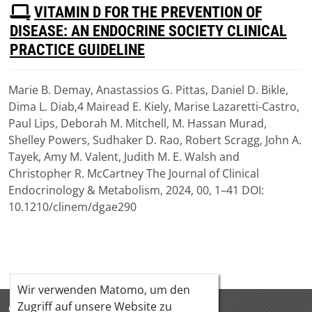
P
VITAMIN D FOR THE PREVENTION OF
D
DISEASE: AN ENDOCRINE SOCIETY CLINICAL
F
PRACTICE GUIDELINE
Marie B. Demay, Anastassios G. Pittas, Daniel D. Bikle,
Download
Dima L. Diab,4 Mairead E. Kiely, Marise Lazaretti-Castro,
(
pdf,
1.46 MB
)
Paul Lips, Deborah M. Mitchell, M. Hassan Murad,
Shelley Powers, Sudhaker D. Rao, Robert Scragg, John A.
Tayek, Amy M. Valent, Judith M. E. Walsh and
Christopher R. McCartney The Journal of Clinical
Endocrinology & Metabolism, 2024, 00, 1–41 DOI:
10.1210/clinem/dgae290
Wir verwenden Matomo, um den
Zugriff auf unsere Website zu
ÖQUASTA