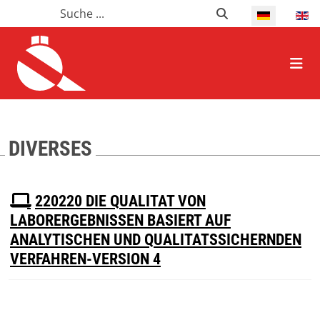
Suchen
Suchen
Select your l
HOME ALLGEMEIN
DIVERSES
P
220220 DIE QUALITAT VON
D
LABORERGEBNISSEN BASIERT AUF
F
ANALYTISCHEN UND QUALITATSSICHERNDEN
VERFAHREN-VERSION 4
Download
(
pdf,
199 KB
)