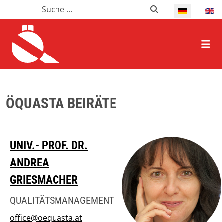
Suchen
Suchen
Select your l
HOME ALLGEMEIN
ÖQUASTA BEIRÄTE
Name
Details
UNIV.- PROF. DR.
ANDREA
GRIESMACHER
QUALITÄTSMANAGEMENT
office@oequasta.at