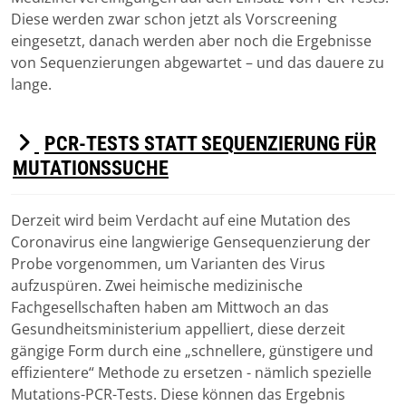
T
Diese werden zwar schon jetzt als Vorscreening
eingesetzt, danach werden aber noch die Ergebnisse
von Sequenzierungen abgewartet – und das dauere zu
lange.
D
PCR-TESTS STATT SEQUENZIERUNG FÜR
E
MUTATIONSSUCHE
F
A
Derzeit wird beim Verdacht auf eine Mutation des
Download
U
Coronavirus eine langwierige Gensequenzierung der
Probe vorgenommen, um Varianten des Virus
L
aufzuspüren. Zwei heimische medizinische
T
Fachgesellschaften haben am Mittwoch an das
Gesundheitsministerium appelliert, diese derzeit
gängige Form durch eine „schnellere, günstigere und
effizientere“ Methode zu ersetzen - nämlich spezielle
Mutations-PCR-Tests. Diese können das Ergebnis