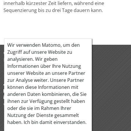
innerhalb kürzester Zeit liefern, während eine
Sequenzierung bis zu drei Tage dauern kann.
Wir verwenden Matomo, um den
Zugriff auf unsere Website zu
ÖQUASTA
analysieren. Wir geben
Hörlgasse 18/5
Informationen über Ihre Nutzung
1090 Wien Österreich
unserer Website an unsere Partner
zur Analyse weiter. Unsere Partner
+43 1 319 88 95
können diese Informationen mit
+43 1 319 88 97
anderen Daten kombinieren, die Sie
office@oequasta.at
ihnen zur Verfügung gestellt haben
www.oequasta.at
oder die sie im Rahmen Ihrer
Nutzung der Dienste gesammelt
haben. Ich bin damit einverstanden.
KONTAKT
IMPRESSUM