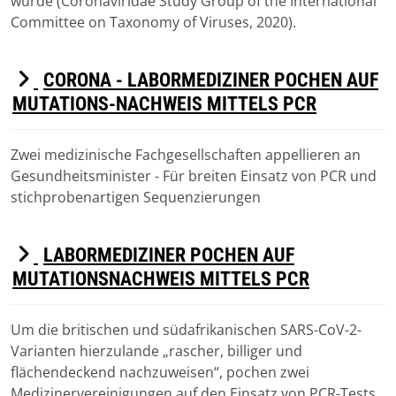
wurde (Coronaviridae Study Group of the International
Committee on Taxonomy of Viruses, 2020).
D
CORONA - LABORMEDIZINER POCHEN AUF
E
MUTATIONS-NACHWEIS MITTELS PCR
F
A
Zwei medizinische Fachgesellschaften appellieren an
Download
U
Gesundheitsminister - Für breiten Einsatz von PCR und
stichprobenartigen Sequenzierungen
L
T
D
LABORMEDIZINER POCHEN AUF
E
MUTATIONSNACHWEIS MITTELS PCR
F
A
Um die britischen und südafrikanischen SARS-CoV-2-
Download
U
Varianten hierzulande „rascher, billiger und
flächendeckend nachzuweisen“, pochen zwei
L
Medizinervereinigungen auf den Einsatz von PCR-Tests.