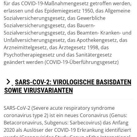
für das COVID-19-Maßnahmengesetz getroffen werden,
erlassen und das Epidemiegesetz 1950, das Allgemeine
Sozialversicherungsgesetz, das Gewerbliche
Sozialversicherungsgesetz, das Bauern-
Sozialversicherungsgesetz, das Beamten- Kranken- und
Unfallversicherungsgesetz, das Apothekengesetz, das
Arzneimittelgesetz, das Ärztegesetz 1998, das
Psychotherapiegesetz und das Sanitätergesetz
geändert werden (COVID-19-Überführungsgesetz)
D
SARS-COV-2: VIROLOGISCHE BASISDATEN
E
SOWIE VIRUSVARIANTEN
F
A
SARS-CoV-2 (Severe acute respiratory syndrome
Download
U
coronavirus type 2) ist ein neues Coronavirus (Genus:
Betacoronavirus, Subgenus: Sarbecovirus) das Anfang
L
2020 als Auslöser der COVID-19 Erkrankung identifiziert
T