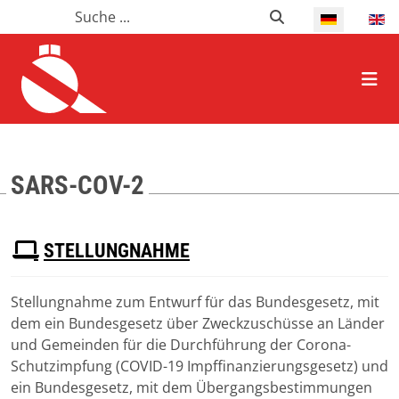
Suchen
Suchen
Select your l
HOME ALLGEMEIN
SARS-COV-2
P
STELLUNGNAHME
D
F
Stellungnahme zum Entwurf für das Bundesgesetz, mit
Download
dem ein Bundesgesetz über Zweckzuschüsse an Länder
(
pdf,
442 KB
)
und Gemeinden für die Durchführung der Corona-
Schutzimpfung (COVID-19 Impffinanzierungsgesetz) und
ein Bundesgesetz, mit dem Übergangsbestimmungen